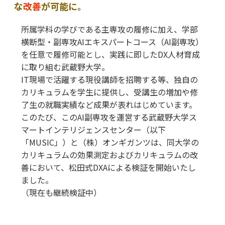
な
改善
が可能に。
所属学科の学びである主専攻の履修に加え、学部
横断型・副専攻AIエキスパートコース（AI副専攻）
を任意で履修可能とし、実践に即したDX人材育成
に取り組む武蔵野大学。
IT現場で活躍する現役講師を招聘する等、独自の
カリキュラムを学生に提供し、受講生の増加や修
了生の就職実績など成果が表れはじめています。
このたび、このAI副専攻を運営する武蔵野大学ス
マートインテリジェンスセンター（以下
「MUSIC」）と（株）オンギガンツは、同大学の
カリキュラムの効果測定およびカリキュラムの改
善において、松田式DXAによる検証を開始いたし
ました。
（現在も継続検証中）