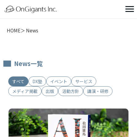
HOME
News
News一覧
すべて
DX塾
イベント
サービス
メディア掲載
出版
活動方針
講演・研修